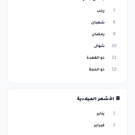
7
رجب
8
شعبان
9
رمضان
10
شوال
11
ذو القعدة
12
ذو الحجة
📆 الأشهر الميلادية
1
يناير
2
فبراير