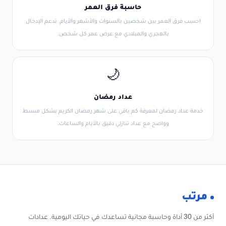
حاسبة فرق العمر
احسب فرق العمر بين شخصين بالسنوات والأشهر والأيام. تدعم الإدخال
بالهجري والميلادي مع عرض عمر كل شخص.
🌙
عداد رمضان
خدمة عداد رمضان لمعرفة كم باقي على شهر رمضان الكريم بشكل مبسط
وواضح مع عداد تنازلي دقيق بالأيام والساعات.
مرتب
أكثر من 30 أداة وحاسبة مجانية تساعدك في حياتك اليومية. عدادات